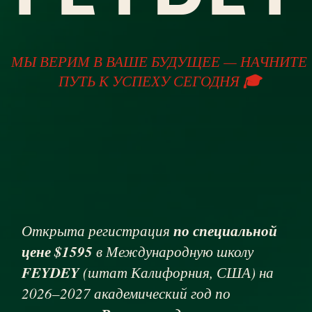
по специальной
Открыта регистрация
цене $1595
в Международную школу
FEYDEY
(штат Калифорния, США) на
2026–2027 академический год по
«Второе среднее
программе
международное образование GSED»
с
целью изучения дисцилин на английском
языке и получения международного диплома
US High School
американской школы
Diploma
.
Зачисление учащихся на международную
программу GSED в 105 гимназии (г.
Алматы) пройдет 26-30 Мая 2026г.